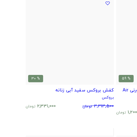
% 30
% 59
کفش جردن ساقدار طوسی سفید ورنی Air
کفش بروکس سفید آبی زنانه
بروکس
2,331,000
3,313,500
تومان
تومان
1,200
تومان