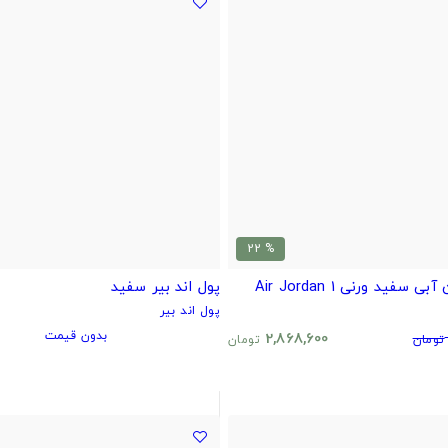
% 22
فید ورنی Air Jordan 1
پول اند بیر سفید
پول اند بیر
بدون قیمت
2,868,600
تومان
تومان