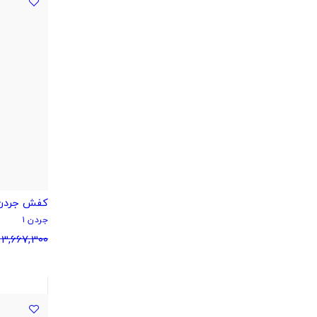
کفش جردن آبی س
جردن ۱
3,667,300