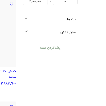
-
2,000,000
0
برندها
سایز کفش
پاک کردن همه
کفش کتانی
سامبا
2,884,900