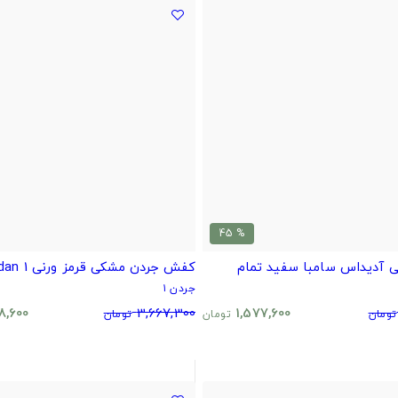
% 45
 آدیداس سامبا سفید تمام
کفش جردن مشکی قرمز ورنی Air Jordan 1
جردن ۱
8,600
3,667,300
1,577,600
تومان
تومان
تومان