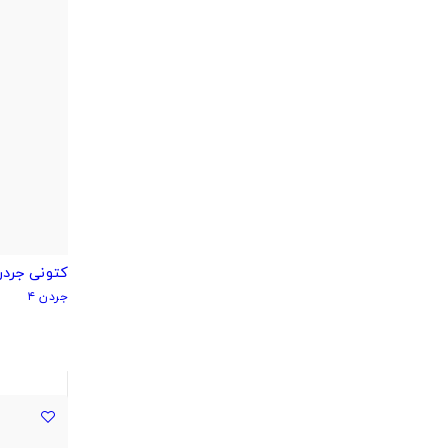
کتونی جردن ۴ سبز یشمی an 4
جردن ۴