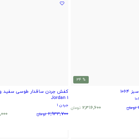
% 34
 1064
Jordan 1
جردن ۱
2,316,600
تومان
تومان
,000
2,933,700
تومان