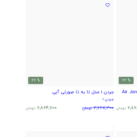
% 22
% 22
جردن ۱ مدل تا به تا صورتی آبی
جردن ۱
2,864,700
3,667,300
2,86
تومان
تومان
تومان