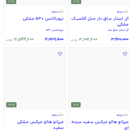
% 26
% 22
دوخط
دوخط
ال استار ساق دار مدل کلاسیک
نیوبالانس ۵۳۰ مشکی
مشکی
آل استار ساق بلند
نیوبالانس ۵۳۰
3,544,600
4,769,800
3,103,700
3,960,000
تومان
تومان
% 36
% 21
دوخط
دوخط
میزانو هالو میکس سفید سرمه
میزانو هالو میکس مشکی
ای
سفید