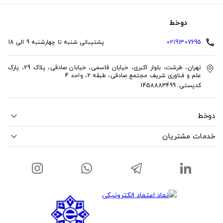
دوخط
02191307695
پشتیبانی شنبه تا چهارشنبه 9 الی 18
phone
تهران، طرشت، بلوار اکبری، خیابان قاسمی، خیابان صادقی، پلاک 29، پارک
علم و فناوری شریف مجتمع صادقی، طبقه 2، واحد 4
کدپستی: 1458883499
دوخط
expand_more
خدمات مشتریان
expand_more