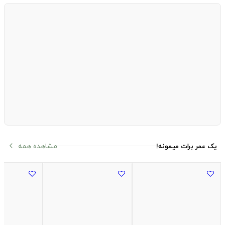
مشاهده همه
یک عمر برات میمونه!
arrow_back_ios