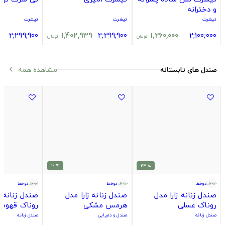
و دخترانه
تیشرت
تیشرت
تیشرت
0
2,299,900
1,402,939
2,299,900
1,260,000
2,100,000
تومان
تومان
مشاهده همه
صندل های تابستانه
arrow_back_ios
% 19
% 24
دوخط
دوخط
دوخط
صندل زنانه زارا مدل
صندل زنانه زارا مدل
صندل زنانه ز
روناک عسلی
هرمس مشکی
روناک قهوه 
صندل زنانه
صندل و دمپایی
صندل زنانه