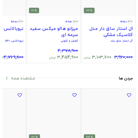
% 21
% 22
دوخط
دوخط
دوخط
ال استار ساق دار مدل
میزانو هالو میکس سفید
نیوبالانس ۵۳۰ مشکی
کلاسیک مشکی
سرمه ای
آل استار ساق بلند
کفش و کتونی
نیوبالانس ۵۳۰
4,378,900
00
4,769,800
3,454,900
3,103,700
3,960,000
تومان
تومان
مشاهده همه
جردن ها
arrow_back_ios
% 46
% 33