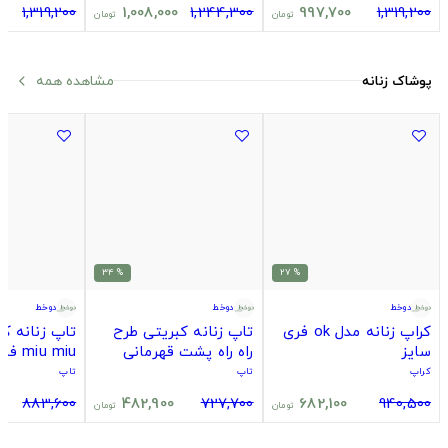
1,319,200
1,008,000
1,244,300
997,700
1,319,200
تومان
تومان
مشاهده همه
پوشاک زنانه
arrow_back_ios
% 34
% 27
دوخط
دوخط
دوخط
کراپ زنانه مدل ok فری
تاپ زنانه کبریتی طرح
تاپ زنانه ک
سایز
راه راه پشت قهرمانی
miu miu فری سایز
فری سایز
کراپ
تاپ
تاپ
883,600
482,900
727,700
682,100
940,500
تومان
تومان