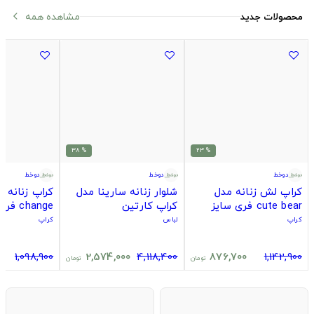
مشاهده همه
محصولات جدید
arrow_back_ios
% 38
% 23
دوخط
دوخط
دوخط
کراپ لش زنانه مدل
شلوار زنانه سارینا مدل
cute bear فری سایز
کراپ کارتین
change فری سایز
کد295674
کراپ
لباس
کراپ
1,098,900
2,574,000
4,118,400
876,700
1,142,900
تومان
تومان