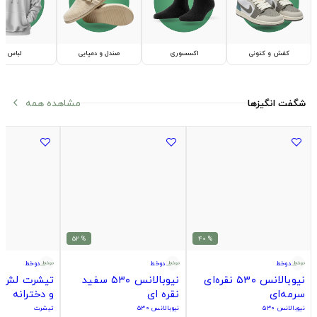
کفش و کتونی
اکسسوری
صندل و دمپایی
لباس
مشاهده همه
شگفت انگیزها
arrow_back_ios
% 52
% 40
دوخط
دوخط
دوخط
نیوبالانس ۵۳۰ نقره‌ای
نیوبالانس ۵۳۰ سفید
تیشرت لش س
سرمه‌ای
نقره ای
و دخترانه
نیوبالانس ۵۳۰
نیوبالانس ۵۳۰
تیشرت