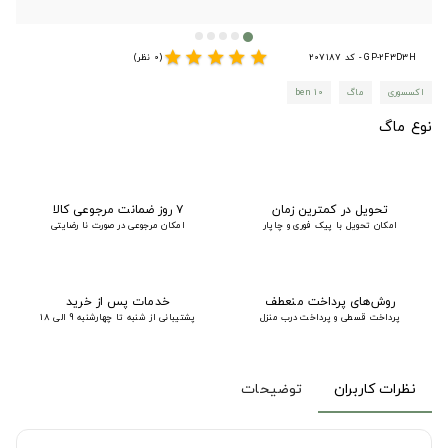
star
star
star
star
star
GP-2F3D3H - کد 207187
(0 نظر)
اکسسوری
ماگ
ben 10
نوع ماگ
تحویل در کمترین زمان
۷ روز ضمانت مرجوعی کالا
امکان تحویل با پیک فوری و چاپار
امکان مرجوعی در صورت نا رضایتی
روش‌های پرداخت منعطف
خدمات پس از خرید
پرداخت قسطی و پرداخت درب منزل
پشتیبانی از شنبه تا چهارشنبه 9 الی 18
نظرات کاربران
توضیحات