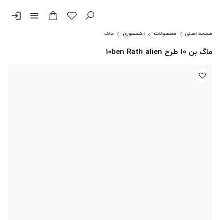
login
menu
صفحه اصلی
محصولات
اکسسوری
ماگ
ماگ بن 10 طرح 10ben Rath alien