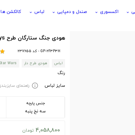
ی
اکسسوری
صندل و دمپایی
لباس
کالکشن ها
keyboard_arrow_down
keyboard_arrow_down
keyboard_arrow_down
keyboard_arrow_down
هودی جنگ ستارگان طرح STAR WARS Boys
GP-2F3P3H - کد 237655
star
لباس
هودی طرح دار
Star Wars
رنگ
سایز لباس
راهنمای سایزبند
info
جنس پارچه
سه نخ پنبه
4,058,800
تومان