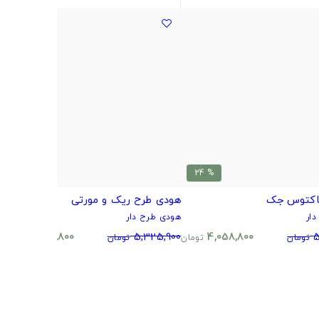
% 24
% 24
اکتوس جک
هودی طرح ریک و مورتی
ه
ار
هودی طرح دار
ه
0
4,058,800
5,325,900
4,058,800
5
تومان
تومان
تومان
تومان