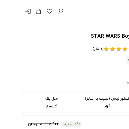
login
(0 نظر)
star
star
star
star
ی
تنخور لباس (نسبت به سایز)
مدل یقه
آزاد
کلاه‌دار
5,325,900 تومان
24٪ تخفیف