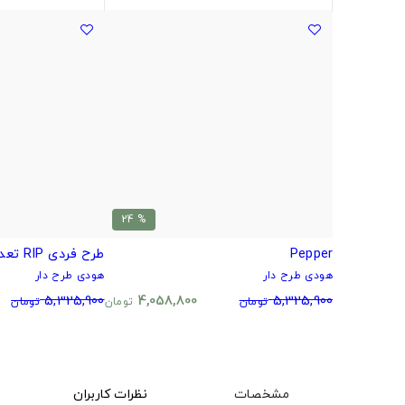
% 24
Pepper
طرح فردی RIP تعداد محدود
هودی طرح دار
هودی طرح دار
5,325,900
4,058,800
5,325,900
تومان
تومان
تومان
مشخصات
نظرات کاربران