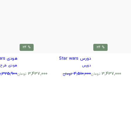
% 24
% 24
دورس Star wars
هودی Star Wars
دورس
هودی طرح د
,325,900
3,437,000
4,510,000
3,437,000
تومان
تومان
تومان