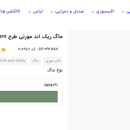
ی
اکسسوری
صندل و دمپایی
لباس
کالکشن ها
keyboard_arrow_down
keyboard_arrow_down
keyboard_arrow_down
keyboard_arrow_down
ماگ ریک اند مورتی طرح Rick and Morty pattern
GP-2F3XAH - کد 206986
r
star
اکسسوری
ماگ
rick and morty
نوع ماگ
ناموجود