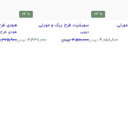
% 24
% 24
مورتی
سویشرت طرح ریک و مورتی
هودی طرح
دورس
هودی طرح د
,325,900
3,437,000
4,510,000
4,058,800
تومان
تومان
تومان