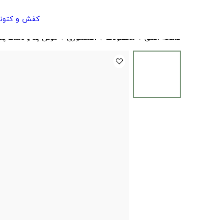
کفش و کتون
صفحه اصلی
محصولات
اکسسوری
موس پد و دسک پد