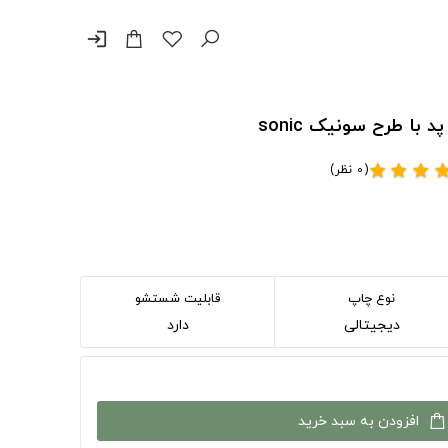
login
ا طرح سونیک sonic
(0 نظر)
star
star
star
sta
نوع چاپ
قابلیت شستشو
دیجیتالی
دارد
افزودن به سبد خرید