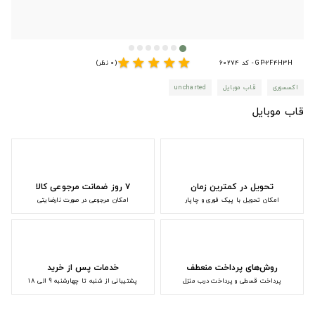
star
star
star
star
star
GP-2F4H3H - کد 60274
(0 نظر)
اکسسوری
قاب موبایل
uncharted
قاب موبایل
تحویل در کمترین زمان
۷ روز ضمانت مرجوعی کالا
امکان تحویل با پیک فوری و چاپار
امکان مرجوعی در صورت نارضایتی
روش‌های پرداخت منعطف
خدمات پس از خرید
پرداخت قسطی و پرداخت درب منزل
پشتیبانی از شنبه تا چهارشنبه 9 الی 18