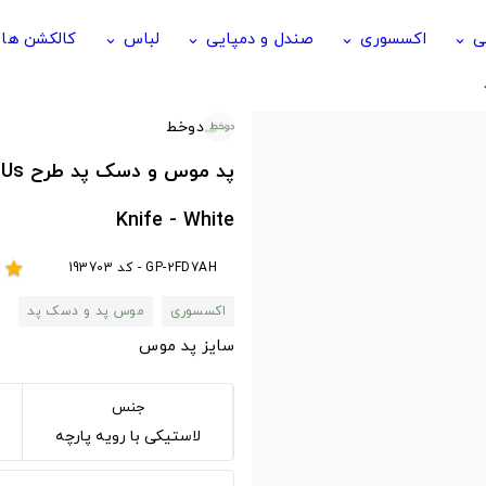
ی
اکسسوری
صندل و دمپایی
لباس
کالکشن ها
keyboard_arrow_down
keyboard_arrow_down
keyboard_arrow_down
keyboard_arrow_down
دوخط
Knife - White
GP-2FD7AH - کد 193703
r
star
اکسسوری
موس پد و دسک پد
سایز پد موس
جنس
لاستیکی با رویه پارچه