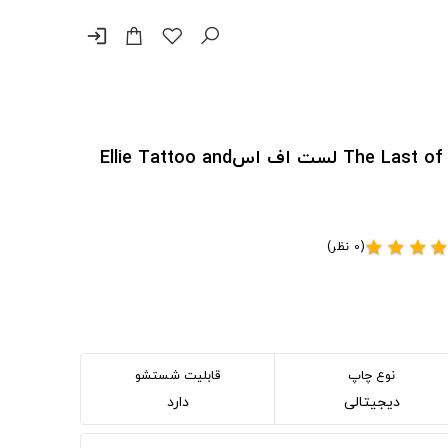
login
پد موس و دسک پد طرح The Last of Us لست اف اسEllie Tattoo and
(0 نظر)
star
star
star
sta
نوع چاپ
قابلیت شستشو
دیجیتالی
دارد