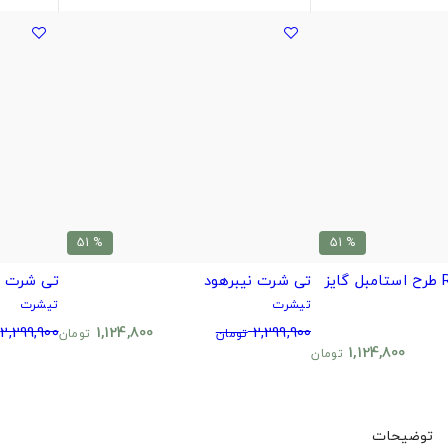
% 51
% 51
اختصاصی امیر RIP طرح استامبل گایز
تی شرت نیبرهود
تی شرت ک
تیشرت
تیشرت
2,299,900
1,124,800
2,299,900
تومان
تومان
1,124,800
تومان
توضیحات