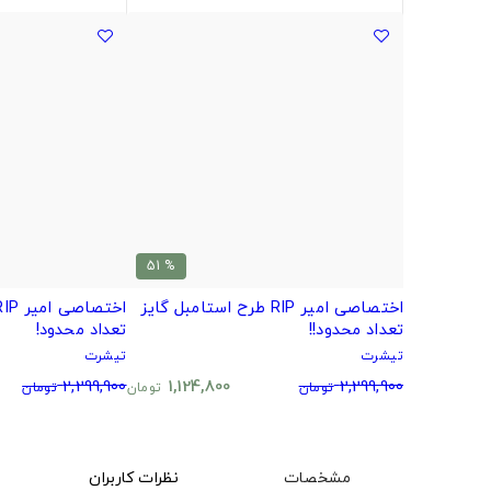
% 51
اختصاصی امیر RIP طرح استامبل گایز
تعداد محدود!!
تعداد محدود!
تیشرت
تیشرت
2,299,900
1,124,800
2,299,900
تومان
تومان
تومان
مشخصات
نظرات کاربران