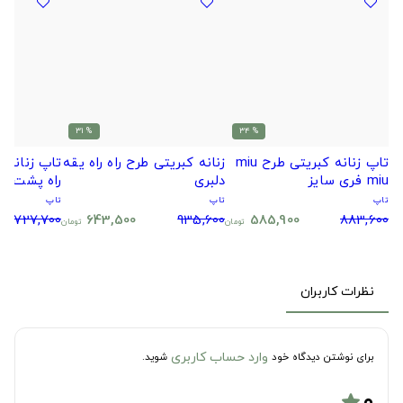
% 31
% 34
تاپ زنانه کبریتی طرح miu
زنانه کبریتی طرح راه راه یقه
تاپ زنانه ک
miu فری سایز
دلبری
راه پشت قه
تاپ
تاپ
تاپ
727,700
643,500
935,600
585,900
883,600
تومان
تومان
نظرات کاربران
وارد حساب کاربری
برای نوشتن دیدگاه خود
شوید.
۰
star