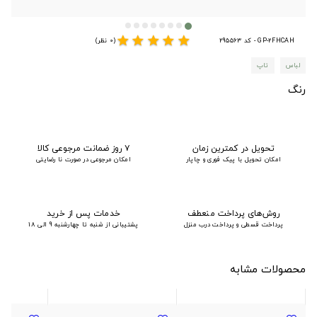
star
star
star
star
star
GP-2FHCAH - کد 295563
(0 نظر)
لباس
تاپ
رنگ
تحویل در کمترین زمان
۷ روز ضمانت مرجوعی کالا
امکان تحویل با پیک فوری و چاپار
امکان مرجوعی در صورت نا رضایتی
روش‌های پرداخت منعطف
خدمات پس از خرید
پرداخت قسطی و پرداخت درب منزل
پشتیبانی از شنبه تا چهارشنبه 9 الی 18
محصولات مشابه