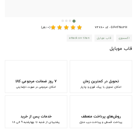
star
star
star
star
star
GP-2FN83H - کد 74780
(0 نظر)
اکسسوری
قاب موبایل
attack on titan
قاب موبایل
تحویل در کمترین زمان
۷ روز ضمانت مرجوعی کالا
امکان تحویل با پیک فوری و چاپار
امکان مرجوعی در صورت نارضایتی
روش‌های پرداخت منعطف
خدمات پس از خرید
پرداخت قسطی و پرداخت درب منزل
پشتیبانی از شنبه تا چهارشنبه 9 الی 18