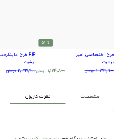
% 51
طرح اختصاصی امیر
RIP طرح ماینکرفت با امضای عمو امیر!!
تیشرت
تیشرت
2,299,900
1,124,800
2,299,900
تومان
تومان
تومان
مشخصات
نظرات کاربران
برای نوشتن دیدگاه خود
وارد حساب کاربری
شوید.