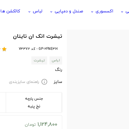
ی
اکسسوری
صندل و دمپایی
لباس
کالکشن ها
keyboard_arrow_down
keyboard_arrow_down
keyboard_arrow_down
keyboard_arrow_down
تیشرت اتک ان تایتان
GP-2FNE3H - کد 73372
r
star
لباس
تیشرت
رنگ
سایز
راهنمای سایزبندی
info
جنس پارچه
نخ پنبه
1,124,800
تومان