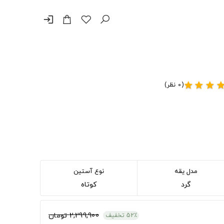
login
(0 نظر)
star
star
star
sta
مدل یقه
نوع آستین
گرد
کوتاه
2,299,900 تومان
52٪ تخفیف