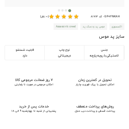
star
star
star
star
star
GP-2FNKAH - کد 81714
(0 نظر)
اکسسوری
موس پد و دسک پد
Assassin's creed
سایز پد موس
جنس
نوع چاپ
قابلیت شستشو
لاستیکی با رویه پارچه
دیجیتالی
دارد
تحویل در کمترین زمان
۷ روز ضمانت مرجوعی کالا
امکان تحویل با پیک فوری و چاپار
امکان مرجوعی در صورت نا رضایتی
روش‌های پرداخت منعطف
خدمات پس از خرید
پرداخت قسطی و پرداخت درب منزل
پشتیبانی از شنبه تا چهارشنبه 9 الی 18