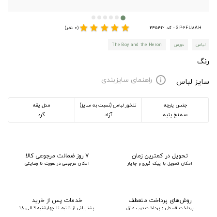
star
star
star
star
star
GP-2FU8AH - کد 245412
(0 نظر)
لباس
دورس
The Boy and the Heron
رنگ
راهنمای سایزبندی
info
سایز لباس
جنس پارچه
تنخور لباس (نسبت به سایز)
مدل یقه
سه نخ پنبه
آزاد
گرد
تحویل در کمترین زمان
۷ روز ضمانت مرجوعی کالا
امکان تحویل با پیک فوری و چاپار
امکان مرجوعی در صورت نا رضایتی
روش‌های پرداخت منعطف
خدمات پس از خرید
پرداخت قسطی و پرداخت درب منزل
پشتیبانی از شنبه تا چهارشنبه 9 الی 18