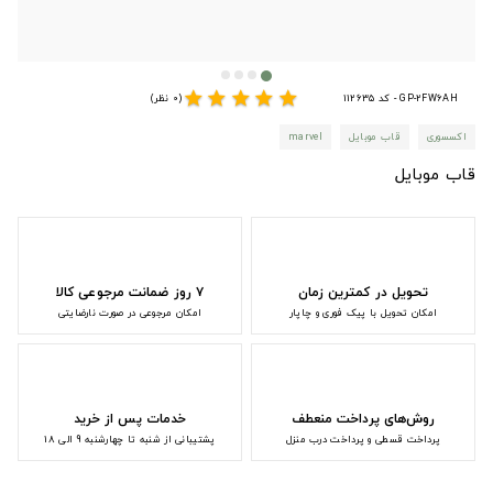
star
star
star
star
star
GP-2FW6AH - کد 112635
(0 نظر)
اکسسوری
قاب موبایل
marvel
قاب موبایل
تحویل در کمترین زمان
۷ روز ضمانت مرجوعی کالا
امکان تحویل با پیک فوری و چاپار
امکان مرجوعی در صورت نارضایتی
روش‌های پرداخت منعطف
خدمات پس از خرید
پرداخت قسطی و پرداخت درب منزل
پشتیبانی از شنبه تا چهارشنبه 9 الی 18