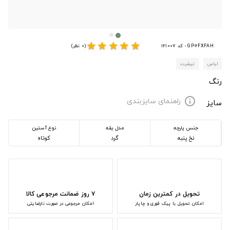
star
star
star
star
star
GP-2FXFAH - کد 121007
(0 نظر)
لباس
تیشرت
رنگ
راهنمای سایزبندی
info
سایز
جنس پارچه
مدل یقه
نوع آستین
نخ پنبه
گرد
کوتاه
تحویل در کمترین زمان
۷ روز ضمانت مرجوعی کالا
امکان تحویل با پیک فوری و چاپار
امکان مرجوعی در صورت نارضایتی