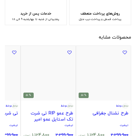
روش‌های پرداخت منعطف
خدمات پس از خرید
پرداخت قسطی و پرداخت درب منزل
پشتیبانی از شنبه تا چهارشنبه 9 الی 18
محصولات مشابه
% 51
% 51
دوخط
دوخط
دوخط
طرح نشنال جغرافی
طرح عمو RIP تی شرت
تی شرت ب
تک استایل عمو امیر
تعداد محدود!!!
تیشرت
تیشرت
تیشرت
2,299,900
1,124,800
2,299,900
1,124,800
2,299,900
تومان
تومان