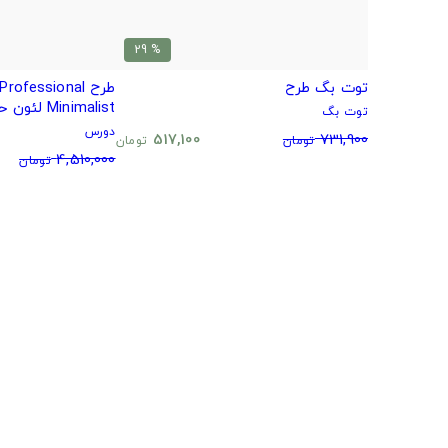
% 29
توت بگ طرح
طرح ofessional
Minimalist لئون حرفه ای
توت بگ
دورس
517,100
731,900
تومان
تومان
4,510,000
تومان