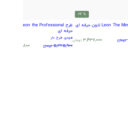
% 24
% 24
طرح Leon the Professional لئون
طر
حرفه ای
ه
هودی طرح دار
0
3,437,000
تومان
تومان
4,058,800
5,325,900
تومان
تومان