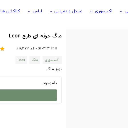
ی
اکسسوری
صندل و دمپایی
لباس
کالکشن ها
keyboard_arrow_down
keyboard_arrow_down
keyboard_arrow_down
keyboard_arrow_down
ماگ حرفه ای طرح Leon
GP-3F3T4H - کد 218373
star
اکسسوری
ماگ
leon
نوع ماگ
ناموجود