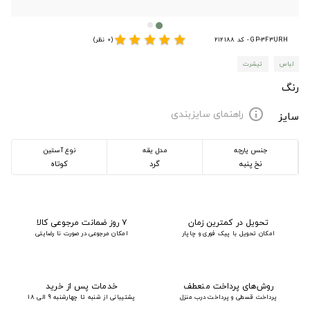
star
star
star
star
star
GP-3F3URH - کد 212188
(0 نظر)
لباس
تیشرت
رنگ
راهنمای سایزبندی
info
سایز
جنس پارچه
مدل یقه
نوع آستین
نخ پنبه
گرد
کوتاه
تحویل در کمترین زمان
۷ روز ضمانت مرجوعی کالا
امکان تحویل با پیک فوری و چاپار
امکان مرجوعی در صورت نا رضایتی
روش‌های پرداخت منعطف
خدمات پس از خرید
پرداخت قسطی و پرداخت درب منزل
پشتیبانی از شنبه تا چهارشنبه 9 الی 18