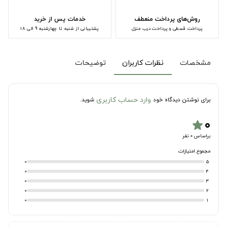
روش‌های پرداخت منعطف
خدمات پس از خرید
پرداخت قسطی و پرداخت درب منزل
پشتیبانی از شنبه تا چهارشنبه 9 الی 18
مشخصات
نظرات کاربران
توضیحات
وارد حساب کاربری
برای نوشتن دیدگاه خود
شوید.
۰
star
براساس 0 نفر
مجموع امتیازات
0
5
0
4
0
3
0
2
0
1