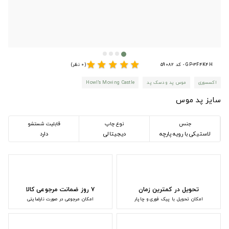
star
star
star
star
star
GP-3F4K4H - کد 59082
(0 نظر)
اکسسوری
موس پد و دسک پد
Howl's Moving Castle
سایز پد موس
جنس
نوع چاپ
قابلیت شستشو
لاستیکی با رویه پارچه
دیجیتالی
دارد
تحویل در کمترین زمان
۷ روز ضمانت مرجوعی کالا
امکان تحویل با پیک فوری و چاپار
امکان مرجوعی در صورت نارضایتی