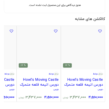
هنوز دیدگاهی برای این محصول ثبت نشده است.
کالکشن های مشابه
% 24
% 24
دوخط
دوخط
دوخط
ng Castle
Howl's Moving Castle
Howl's Moving Castle
دورس انیمه قلعه متحرک
دورس انیمه قلعه متحرک
دورس انی
هاول
هاول
هاول
دورس
دورس
دورس
4,510,000
3,437,000
4,510,000
3,437,000
4,510,000
تومان
تومان