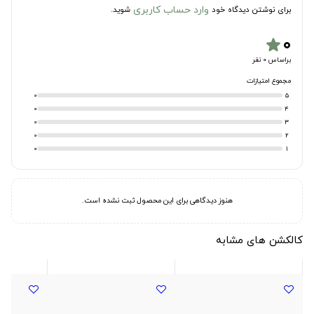
وارد حساب کاربری
برای نوشتن دیدگاه خود
شوید.
۰
star
براساس 0 نفر
مجموع امتیازات
0
5
0
4
0
3
0
2
0
1
هنوز دیدگاهی برای این محصول ثبت نشده است.
کالکشن های مشابه