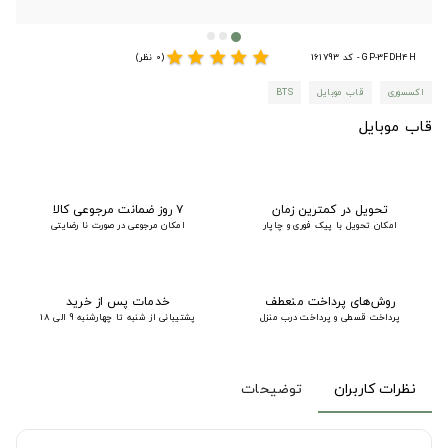
star
star
star
star
star
GP-3FDH4H - کد 161793
(0 نظر)
اکسسوری
قاب موبایل
BTS
قاب موبایل
تحویل در کمترین زمان
۷ روز ضمانت مرجوعی کالا
امکان تحویل با پیک فوری و چاپار
امکان مرجوعی در صورت نا رضایتی
روش‌های پرداخت منعطف
خدمات پس از خرید
پرداخت قسطی و پرداخت درب منزل
پشتیبانی از شنبه تا چهارشنبه 9 الی 18
نظرات کاربران
توضیحات