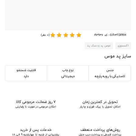
star
star
star
star
star
GP-3FDPRH - کد 193937
(0 نظر)
اکسسوری
موس پد و دسک پد
سایز پد موس
جنس
نوع چاپ
قابلیت شستشو
لاستیکی با رویه پارچه
دیجیتالی
دارد
تحویل در کمترین زمان
۷ روز ضمانت مرجوعی کالا
امکان تحویل با پیک فوری و چاپار
امکان مرجوعی در صورت نا رضایتی
روش‌های پرداخت منعطف
خدمات پس از خرید
پرداخت قسطی و پرداخت درب منزل
پشتیبانی از شنبه تا چهارشنبه 9 الی 18