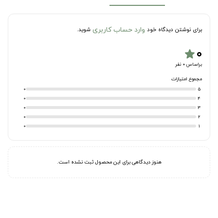
وارد حساب کاربری
برای نوشتن دیدگاه خود
شوید.
۰
star
براساس 0 نفر
مجموع امتیازات
0
5
0
4
0
3
0
2
0
1
هنوز دیدگاهی برای این محصول ثبت نشده است.