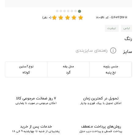
star
star
star
star
star
GP-3FDY4H - کد 180591
(0 نظر)
لباس
تیشرت
رنگ
راهنمای سایزبندی
info
سایز
جنس پارچه
مدل یقه
نوع آستین
نخ پنبه
گرد
کوتاه
تحویل در کمترین زمان
۷ روز ضمانت مرجوعی کالا
امکان تحویل با پیک فوری و چاپار
امکان مرجوعی در صورت نا رضایتی
روش‌های پرداخت منعطف
خدمات پس از خرید
پرداخت قسطی و پرداخت درب منزل
پشتیبانی از شنبه تا چهارشنبه 9 الی 18