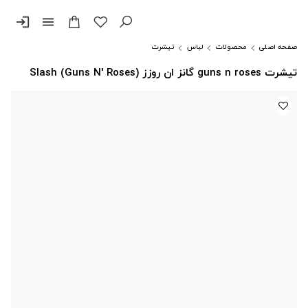
login
menu
صفحه اصلی
محصولات
لباس
تیشرت
تیشرت guns n roses گانز ان روزز Slash (Guns N' Roses)