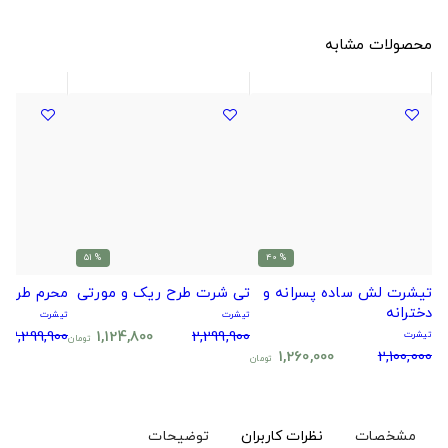
محصولات مشابه
% 51
% 40
تیشرت لش ساده پسرانه و
تی شرت طرح ریک و مورتی
محرم طرح 
دخترانه
تیشرت
تیشرت
2,299,900
1,124,800
2,299,900
تیشرت
تومان
1,260,000
2,100,000
تومان
مشخصات
نظرات کاربران
توضیحات