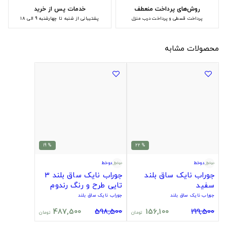
روش‌های پرداخت منعطف
خدمات پس از خرید
پرداخت قسطی و پرداخت درب منزل
پشتیبانی از شنبه تا چهارشنبه 9 الی 18
محصولات مشابه
% 19
% 22
دوخط
دوخط
جوراب نایک ساق بلند
جوراب نایک ساق بلند 3
سفید
تایی طرح و رنگ رندوم
جوراب نایک ساق بلند
جوراب نایک ساق بلند
487,500
598,500
156,100
199,500
تومان
تومان