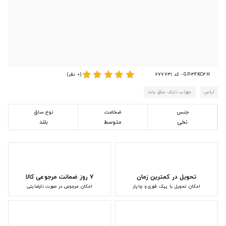
star
star
star
star
star
GP-3FKC4H - کد 277731
(0 نظر)
لباس
جوراب نایک ساق بلند
جنس
ضخامت
نوع ساق
نخی
متوسط
بلند
تحویل در کمترین زمان
۷ روز ضمانت مرجوعی کالا
امکان تحویل با پیک فوری و چاپار
امکان مرجوعی در صورت نارضایتی