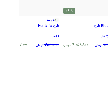
% 24
% 24
دوخط
B طرح
طرح Hunter's
 دار
دورس
3,437,000
4,510,000
4,058,800
5,
تومان
تومان
تومان
تومان