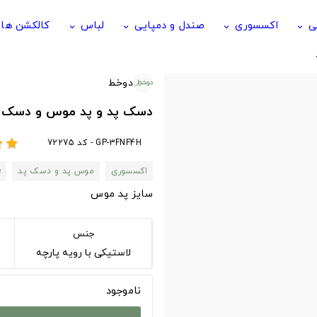
ی
اکسسوری
صندل و دمپایی
لباس
کالکشن ها
keyboard_arrow_down
keyboard_arrow_down
keyboard_arrow_down
keyboard_arrow_down
دوخط
دسک پد و پد موس و دسک پد با طرح
GP-3FNF4H - کد 72275
ar
star
اکسسوری
موس پد و دسک پد
e
سایز پد موس
جنس
لاستیکی با رویه پارچه
ناموجود