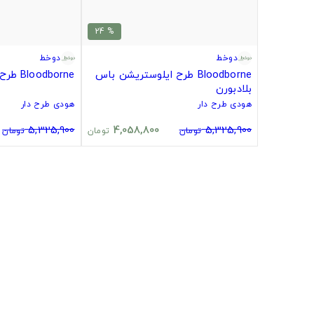
% 24
دوخط
دوخط
Bloodborne طرح ایلوستریشن باس
Bloodborne طرح لوگوی بلادبورن
بلادبورن
هودی طرح دار
هودی طرح دار
5,325,900
4,058,800
5,325,900
تومان
تومان
تومان