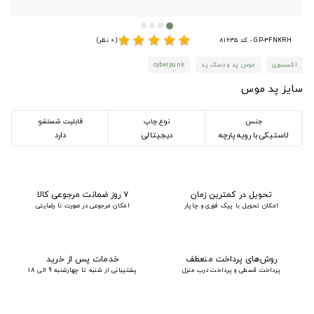
star
star
star
star
star
GP-3FNKRH - کد 81635
(0 نظر)
اکسسوری
موس پد و دسک پد
cyberpunk
سایز پد موس
جنس
نوع چاپ
قابلیت شستشو
لاستیکی با رویه پارچه
دیجیتالی
دارد
تحویل در کمترین زمان
۷ روز ضمانت مرجوعی کالا
امکان تحویل با پیک فوری و چاپار
امکان مرجوعی در صورت نا رضایتی
روش‌های پرداخت منعطف
خدمات پس از خرید
پرداخت قسطی و پرداخت درب منزل
پشتیبانی از شنبه تا چهارشنبه 9 الی 18