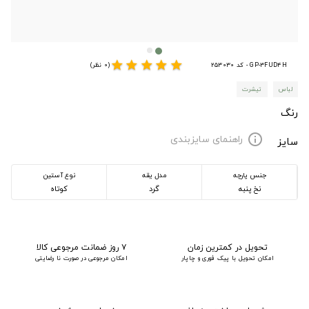
star
star
star
star
star
GP-3FUD4H - کد 253030
(0 نظر)
لباس
تیشرت
رنگ
راهنمای سایزبندی
info
سایز
جنس پارچه
مدل یقه
نوع آستین
نخ پنبه
گرد
کوتاه
تحویل در کمترین زمان
۷ روز ضمانت مرجوعی کالا
امکان تحویل با پیک فوری و چاپار
امکان مرجوعی در صورت نا رضایتی