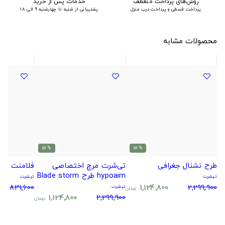
روش‌های پرداخت منعطف
خدمات پس از خرید
پرداخت قسطی و پرداخت درب منزل
پشتیبانی از شنبه تا چهارشنبه 9 الی 18
محصولات مشابه
% 51
% 51
طرح نشنال جغرافی
تی‌شرت مرچ اختصاصی
فلامنت ور
hypoaim طرح Blade storm
تیشرت
تیشرت
دو طرفه
831,600
1,124,800
2,299,900
تیشرت
تومان
1,124,800
2,299,900
تومان