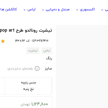
ی
اکسسوری
صندل و دمپایی
لباس
کالکشن ها
keyboard_arrow_down
keyboard_arrow_down
keyboard_arrow_down
keyboard_arrow_down
تیشرت رونالدو طرح Cristiano ronaldo cool pop art
GP-3FXP4H - کد 143894
r
star
لباس
تیشرت
رنگ
سایز
راهنمای سایزبندی
info
جنس پارچه
نخ پنبه
1,124,800
تومان