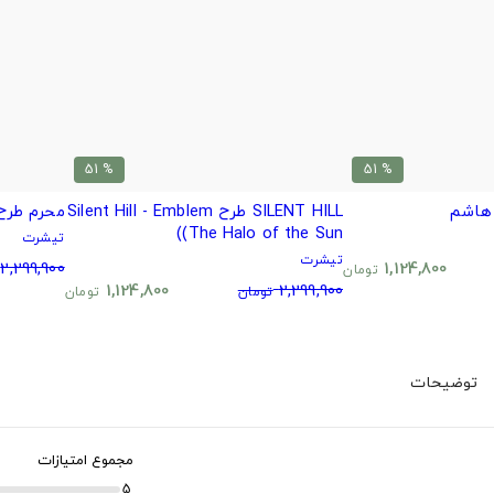
% 51
% 51
 هاشم
SILENT HILL طرح Silent Hill - Emblem
محرم طرح 
(The Halo of the Sun)
تیشرت
تیشرت
2,299,900
1,124,800
تومان
1,124,800
2,299,900
تومان
تومان
توضیحات
مجموع امتیازات
5