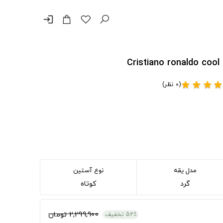
login
(0 نظر)
star
star
star
sta
مدل یقه
نوع آستین
گرد
کوتاه
2,299,900 تومان
52٪ تخفیف