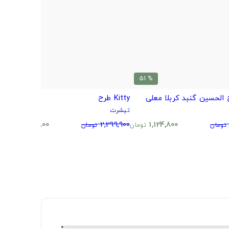
% 51
% 51
الحسین گنبد کربلا معلی
Kitty طرح
ت
تیشرت
ت
0
1,124,800
2,299,900
1,124,800
تومان
تومان
تومان
تومان
0