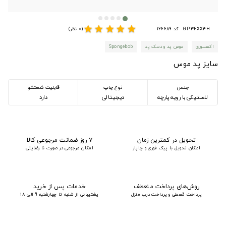
star
star
star
star
star
GP-3FXX4H - کد 126689
(0 نظر)
اکسسوری
موس پد و دسک پد
Spongebob
سایز پد موس
جنس
نوع چاپ
قابلیت شستشو
لاستیکی با رویه پارچه
دیجیتالی
دارد
تحویل در کمترین زمان
۷ روز ضمانت مرجوعی کالا
امکان تحویل با پیک فوری و چاپار
امکان مرجوعی در صورت نا رضایتی
روش‌های پرداخت منعطف
خدمات پس از خرید
پرداخت قسطی و پرداخت درب منزل
پشتیبانی از شنبه تا چهارشنبه 9 الی 18