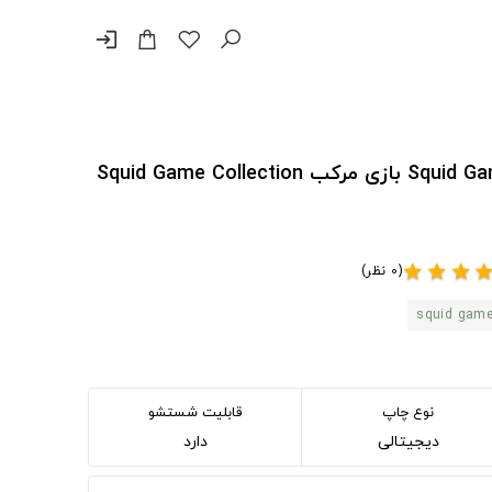
login
پد موس و دسک پد طرح Squid Game بازی مرکب Squid Game Collection
(0 نظر)
star
star
star
sta
squid gam
نوع چاپ
قابلیت شستشو
دیجیتالی
دارد