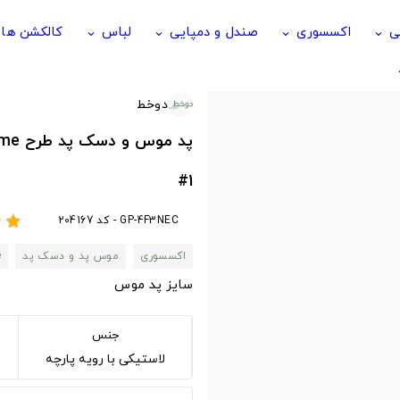
ی
اکسسوری
صندل و دمپایی
لباس
کالکشن ها
keyboard_arrow_down
keyboard_arrow_down
keyboard_arrow_down
keyboard_arrow_down
دوخط
#1
GP-4F3NEC - کد 204167
r
star
اکسسوری
موس پد و دسک پد
e
سایز پد موس
جنس
لاستیکی با رویه پارچه