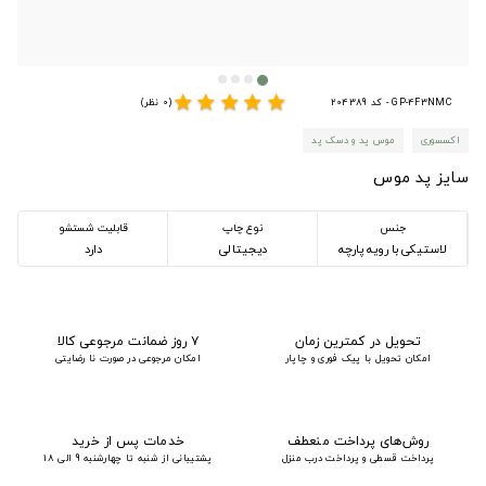
star
star
star
star
star
GP-4F3NMC - کد 204389
(0 نظر)
اکسسوری
موس پد و دسک پد
سایز پد موس
جنس
نوع چاپ
قابلیت شستشو
لاستیکی با رویه پارچه
دیجیتالی
دارد
تحویل در کمترین زمان
۷ روز ضمانت مرجوعی کالا
امکان تحویل با پیک فوری و چاپار
امکان مرجوعی در صورت نا رضایتی
روش‌های پرداخت منعطف
خدمات پس از خرید
پرداخت قسطی و پرداخت درب منزل
پشتیبانی از شنبه تا چهارشنبه 9 الی 18