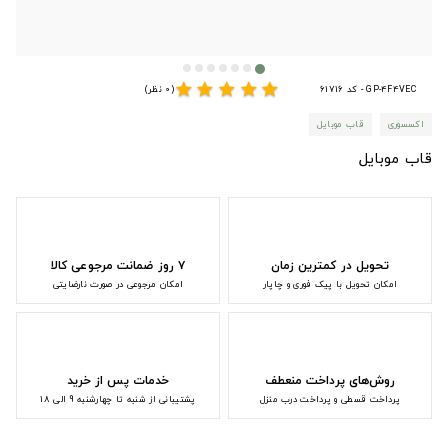
star
star
star
star
star
GP-4F4VEC - کد 61716
(0 نظر)
اکسسوری
قاب موبایل
قاب موبایل
تحویل در کمترین زمان
۷ روز ضمانت مرجوعی کالا
امکان تحویل با پیک فوری و چاپار
امکان مرجوعی در صورت نارضایتی
روش‌های پرداخت منعطف
خدمات پس از خرید
پرداخت قسطی و پرداخت درب منزل
پشتیبانی از شنبه تا چهارشنبه 9 الی 18