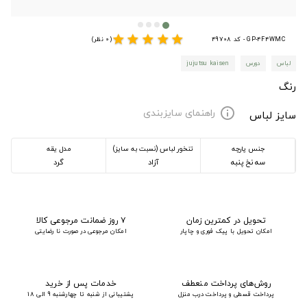
star
star
star
star
star
GP-4F4WMC - کد 49708
(0 نظر)
لباس
دورس
jujutsu kaisen
رنگ
راهنمای سایزبندی
info
سایز لباس
جنس پارچه
تنخور لباس (نسبت به سایز)
مدل یقه
سه نخ پنبه
آزاد
گرد
تحویل در کمترین زمان
۷ روز ضمانت مرجوعی کالا
امکان تحویل با پیک فوری و چاپار
امکان مرجوعی در صورت نا رضایتی
روش‌های پرداخت منعطف
خدمات پس از خرید
پرداخت قسطی و پرداخت درب منزل
پشتیبانی از شنبه تا چهارشنبه 9 الی 18