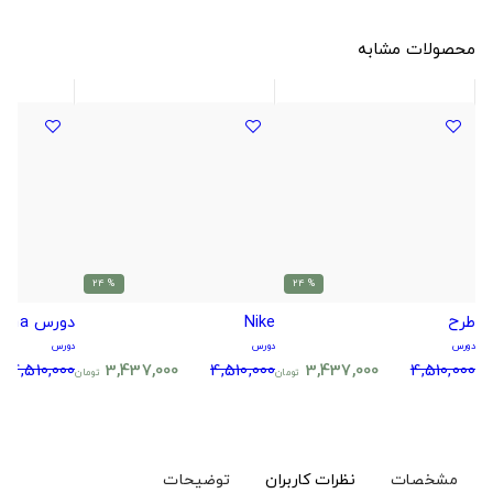
محصولات مشابه
% 24
% 24
طرح
Nike
دورس Anathema
دورس
دورس
دورس
4,510,000
3,437,000
4,510,000
3,437,000
4,510,000
تومان
تومان
مشخصات
نظرات کاربران
توضیحات