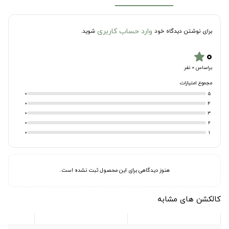
وارد حساب کاربری
برای نوشتن دیدگاه خود
شوید.
۰
star
براساس 0 نفر
مجموع امتیازات
0
5
0
4
0
3
0
2
0
1
هنوز دیدگاهی برای این محصول ثبت نشده است.
کالکشن های مشابه