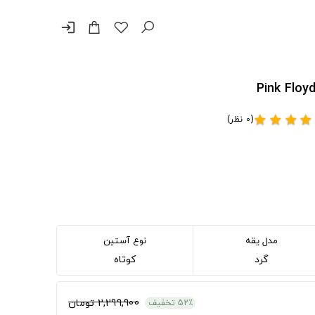
login
(0 نظر)
star
star
star
star
مدل یقه
نوع آستین
گرد
کوتاه
2,299,900 تومان
52٪ تخفیف