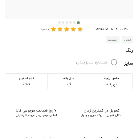
star
star
star
star
star
GP-4FDUMC - کد 159958
(0 نظر)
لباس
تیشرت
رنگ
راهنمای سایزبندی
info
سایز
جنس پارچه
مدل یقه
نوع آستین
نخ پنبه
گرد
کوتاه
تحویل در کمترین زمان
۷ روز ضمانت مرجوعی کالا
امکان تحویل با پیک فوری و چاپار
امکان مرجوعی در صورت نا رضایتی