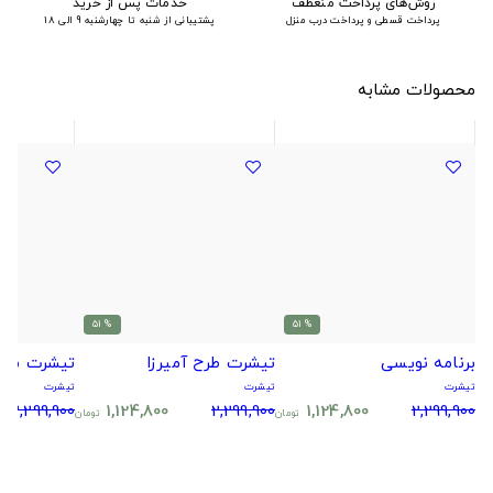
روش‌های پرداخت منعطف
خدمات پس از خرید
پرداخت قسطی و پرداخت درب منزل
پشتیبانی از شنبه تا چهارشنبه 9 الی 18
محصولات مشابه
% 51
% 51
برنامه نویسی
تیشرت طرح آمیرزا
تیشرت شلد
تیشرت
تیشرت
تیشرت
2,299,900
1,124,800
2,299,900
1,124,800
2,299,900
تومان
تومان