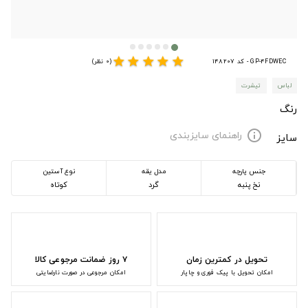
star
star
star
star
star
GP-4FDWEC - کد 148207
(0 نظر)
لباس
تیشرت
رنگ
راهنمای سایزبندی
info
سایز
جنس پارچه
مدل یقه
نوع آستین
نخ پنبه
گرد
کوتاه
تحویل در کمترین زمان
۷ روز ضمانت مرجوعی کالا
امکان تحویل با پیک فوری و چاپار
امکان مرجوعی در صورت نارضایتی