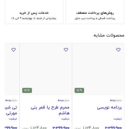
روش‌های پرداخت منعطف
خدمات پس از خرید
پرداخت قسطی و پرداخت درب منزل
پشتیبانی از شنبه تا چهارشنبه 9 الی 18
محصولات مشابه
% 51
% 51
دوخط
دوخط
دوخط
برنامه نویسی
محرم طرح یا قمر بنی
تی شرت ط
هاشم
مورتی
تیشرت
تیشرت
تیشرت
2,299,900
1,124,800
2,299,900
1,124,800
2,299,900
تومان
تومان