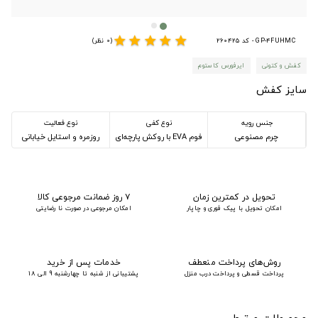
star
star
star
star
star
GP-4FUHMC - کد 260425
(0 نظر)
کفش و کتونی
ایرفورس کاستوم
سایز کفش
جنس رویه
نوع کفی
نوع فعالیت
چرم مصنوعی
فوم EVA با روکش پارچه‌ای
روزمره و استایل خیابانی
تحویل در کمترین زمان
۷ روز ضمانت مرجوعی کالا
امکان تحویل با پیک فوری و چاپار
امکان مرجوعی در صورت نا رضایتی
روش‌های پرداخت منعطف
خدمات پس از خرید
پرداخت قسطی و پرداخت درب منزل
پشتیبانی از شنبه تا چهارشنبه 9 الی 18
محصولات مرتبط