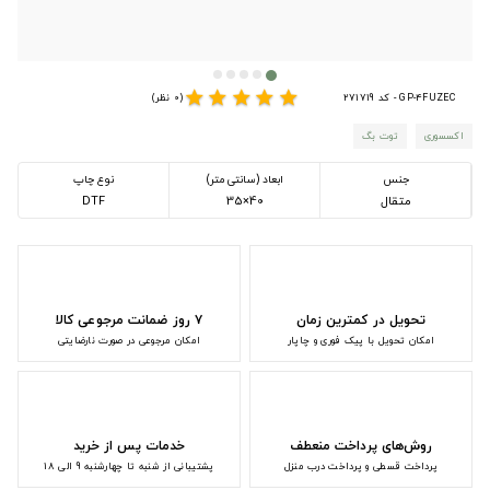
star
star
star
star
star
GP-4FUZEC - کد 271719
(0 نظر)
اکسسوری
توت بگ
جنس
ابعاد (سانتی متر)
نوع چاپ
متقال
40×35
DTF
تحویل در کمترین زمان
۷ روز ضمانت مرجوعی کالا
امکان تحویل با پیک فوری و چاپار
امکان مرجوعی در صورت نارضایتی
روش‌های پرداخت منعطف
خدمات پس از خرید
پرداخت قسطی و پرداخت درب منزل
پشتیبانی از شنبه تا چهارشنبه 9 الی 18