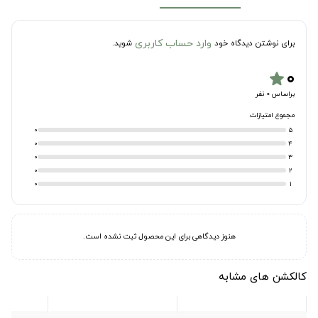
وارد حساب کاربری
برای نوشتن دیدگاه خود
شوید.
۰
star
براساس 0 نفر
مجموع امتیازات
0
5
0
4
0
3
0
2
0
1
هنوز دیدگاهی برای این محصول ثبت نشده است.
کالکشن های مشابه