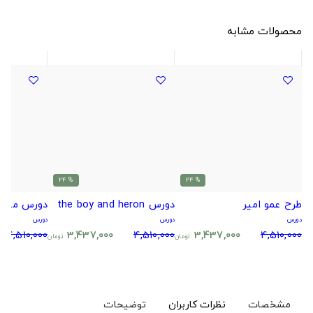
محصولات مشابه
% 24
% 24
طرح عمو امیر
دورس the boy and heron
دورس مارو
دورس
دورس
دورس
4,510,000
3,437,000
4,510,000
3,437,000
4,510,000
تومان
تومان
مشخصات
نظرات کاربران
توضیحات