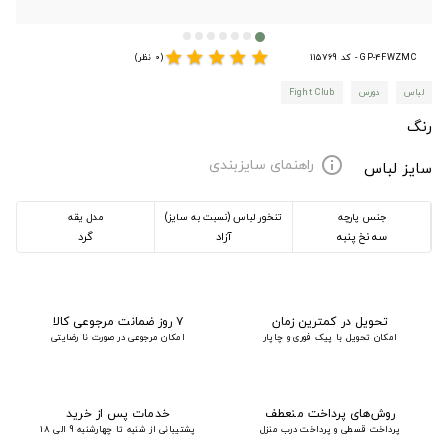
star
star
star
star
star
GP-4FWZMC - کد 115769
(0 نظر)
لباس
دورس
Fight Club
رنگ
راهنمای سایزبندی
info
سایز لباس
جنس پارچه
تنخور لباس (نسبت به سایز)
مدل یقه
سه نخ پنبه
آزاد
گرد
تحویل در کمترین زمان
۷ روز ضمانت مرجوعی کالا
امکان تحویل با پیک فوری و چاپار
امکان مرجوعی در صورت نا رضایتی
روش‌های پرداخت منعطف
خدمات پس از خرید
پرداخت قسطی و پرداخت درب منزل
پشتیبانی از شنبه تا چهارشنبه 9 الی 18