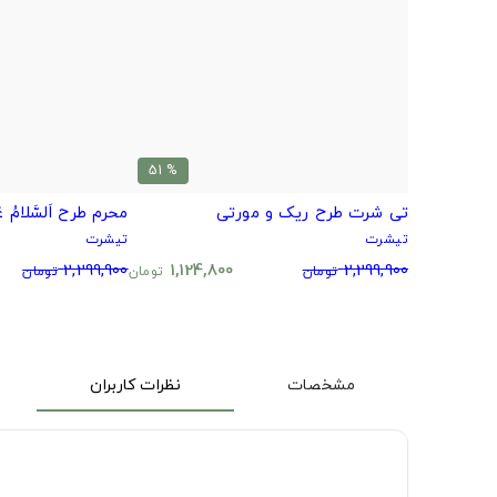
% 51
تی شرت طرح ریک و مورتی
محرم طرح اَلسَّلامُ عَلَی
تیشرت
تیشرت
2,299,900
1,124,800
2,299,900
تومان
تومان
تومان
مشخصات
نظرات کاربران