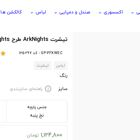
ی
اکسسوری
صندل و دمپایی
لباس
کالکشن ها
keyboard_arrow_down
keyboard_arrow_down
keyboard_arrow_down
keyboard_arrow_down
تیشرت ArkNights طرح W - Arknights
GP-4FXWEC - کد 125297
star
لباس
تیشرت
رنگ
سایز
راهنمای سایزبندی
info
جنس پارچه
نخ پنبه
1,124,800
تومان