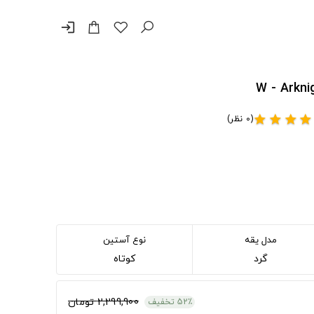
login
(0 نظر)
star
star
star
star
مدل یقه
نوع آستین
گرد
کوتاه
2,299,900 تومان
52٪ تخفیف