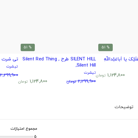
% 51
% 51
ْکَ یا اَباعَبْداللَّهِ
SILENT HILL طرح Silent Red Thing ,
تی شرت ط
Silent Hill,
تیشرت
تیشرت
2,299,900
1,124,800
تومان
1,124,800
2,299,900
تومان
تومان
توضیحات
مجموع امتیازات
5