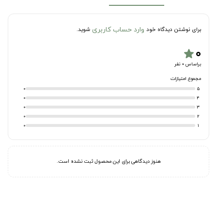
وارد حساب کاربری
برای نوشتن دیدگاه خود
شوید.
۰
star
براساس 0 نفر
مجموع امتیازات
0
5
0
4
0
3
0
2
0
1
هنوز دیدگاهی برای این محصول ثبت نشده است.