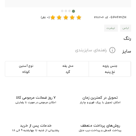
star
star
star
star
star
GP-6F32ZH - کد 228606
(0 نظر)
لباس
تیشرت
رنگ
راهنمای سایزبندی
info
سایز
جنس پارچه
مدل یقه
نوع آستین
نخ پنبه
گرد
کوتاه
تحویل در کمترین زمان
۷ روز ضمانت مرجوعی کالا
امکان تحویل با پیک فوری و چاپار
امکان مرجوعی در صورت نا رضایتی
روش‌های پرداخت منعطف
خدمات پس از خرید
پرداخت قسطی و پرداخت درب منزل
پشتیبانی از شنبه تا چهارشنبه 9 الی 18