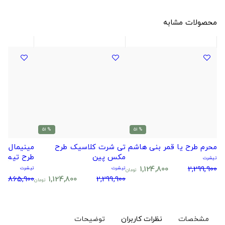
محصولات مشابه
% 51
% 51
محرم طرح یا قمر بنی هاشم
تی شرت کلاسیک طرح
مکس پین
طرح تیم اس
تیشرت
1,124,800
2,299,900
تیشرت
تیشرت
تومان
1,865,900
1,124,800
2,299,900
تومان
مشخصات
نظرات کاربران
توضیحات