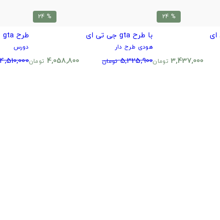
% 24
% 24
با طرح gta جی تی ای
طرح gta جی تی ای
هودی طرح دار
دورس
4,510,000
4,058,800
5,325,900
3,437,000
تومان
تومان
تومان