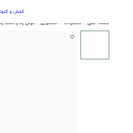
کفش و کتون
صفحه اصلی
محصولات
اکسسوری
موس پد و دسک پد