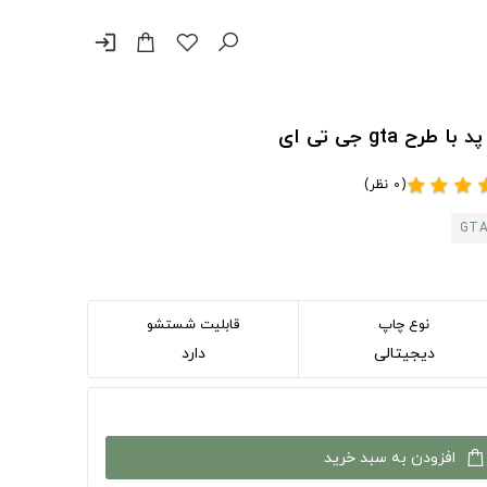
login
gta جی تی ای
(0 نظر)
star
star
star
st
GT
نوع چاپ
قابلیت شستشو
دیجیتالی
دارد
افزودن به سبد خرید