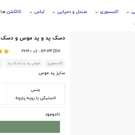
ی
اکسسوری
صندل و دمپایی
لباس
کالکشن ها
keyboard_arrow_down
keyboard_arrow_down
keyboard_arrow_down
keyboard_arrow_down
دسک پد و پد موس و دسک پد با طرح 
GP-6F4ZDH - کد 69240
ar
star
اکسسوری
موس پد و دسک پد
A
سایز پد موس
جنس
لاستیکی با رویه پارچه
ناموجود