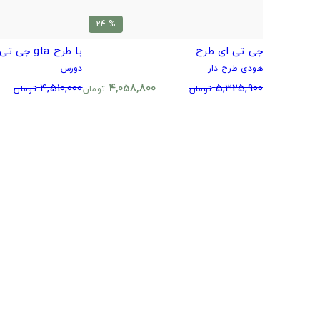
% 24
جی تی ای طرح
با طرح gta جی تی ای
هودی طرح دار
دورس
4,510,000
4,058,800
5,325,900
تومان
تومان
تومان