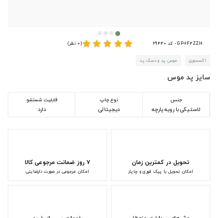
star
star
star
star
star
GP-6F4ZZH - کد 69440
(0 نظر)
اکسسوری
موس پد و دسک پد
سایز پد موس
جنس
نوع چاپ
قابلیت شستشو
لاستیکی با رویه پارچه
دیجیتالی
دارد
تحویل در کمترین زمان
۷ روز ضمانت مرجوعی کالا
امکان تحویل با پیک فوری و چاپار
امکان مرجوعی در صورت نارضایتی