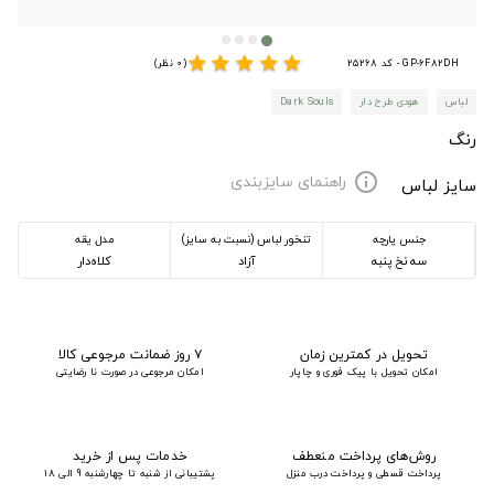
star
star
star
star
star
GP-6F82DH - کد 25268
(0 نظر)
لباس
هودی طرح دار
Dark Souls
رنگ
راهنمای سایزبندی
info
سایز لباس
جنس پارچه
تنخور لباس (نسبت به سایز)
مدل یقه
سه نخ پنبه
آزاد
کلاه‌دار
تحویل در کمترین زمان
۷ روز ضمانت مرجوعی کالا
امکان تحویل با پیک فوری و چاپار
امکان مرجوعی در صورت نا رضایتی
روش‌های پرداخت منعطف
خدمات پس از خرید
پرداخت قسطی و پرداخت درب منزل
پشتیبانی از شنبه تا چهارشنبه 9 الی 18