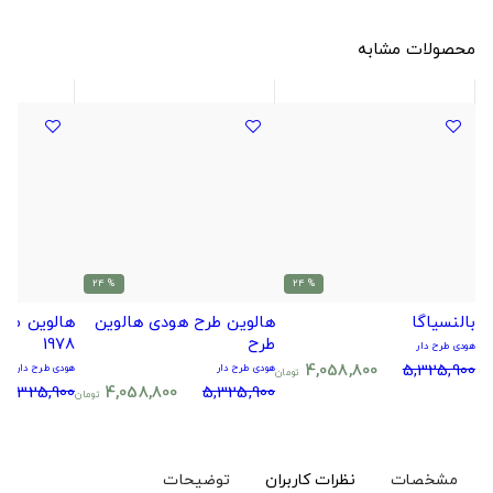
محصولات مشابه
% 24
% 24
بالنسیاگا
هالوین طرح هودی هالوین
طرح
1978
هودی طرح دار
4,058,800
5,325,900
هودی طرح دار
هودی طرح دار
تومان
5,325,900
4,058,800
5,325,900
تومان
مشخصات
نظرات کاربران
توضیحات