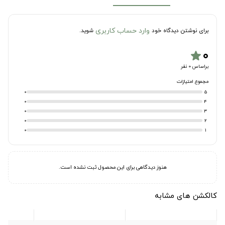
وارد حساب کاربری
برای نوشتن دیدگاه خود
شوید.
۰
star
براساس 0 نفر
مجموع امتیازات
0
5
0
4
0
3
0
2
0
1
هنوز دیدگاهی برای این محصول ثبت نشده است.
کالکشن های مشابه