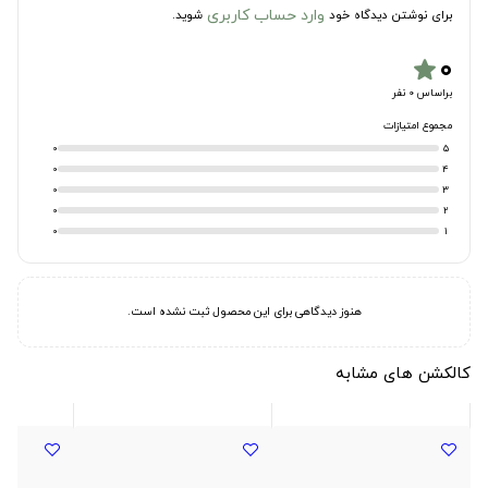
وارد حساب کاربری
برای نوشتن دیدگاه خود
شوید.
۰
star
براساس 0 نفر
مجموع امتیازات
0
5
0
4
0
3
0
2
0
1
هنوز دیدگاهی برای این محصول ثبت نشده است.
کالکشن های مشابه