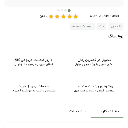
star
star
star
star
star
GP-6F8KDH - کد 17024
(0 نظر)
اکسسوری
ماگ
Assassin's creed
نوع ماگ
تحویل در کمترین زمان
۷ روز ضمانت مرجوعی کالا
امکان تحویل با پیک فوری و چاپار
امکان مرجوعی در صورت نا رضایتی
روش‌های پرداخت منعطف
خدمات پس از خرید
پرداخت قسطی و پرداخت درب منزل
پشتیبانی از شنبه تا چهارشنبه 9 الی 18
نظرات کاربران
توضیحات