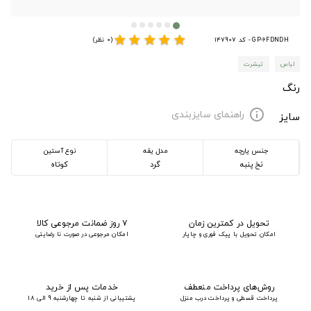
star
star
star
star
star
GP-6FDNDH - کد 147907
(0 نظر)
لباس
تیشرت
رنگ
راهنمای سایزبندی
info
سایز
جنس پارچه
مدل یقه
نوع آستین
نخ پنبه
گرد
کوتاه
تحویل در کمترین زمان
۷ روز ضمانت مرجوعی کالا
امکان تحویل با پیک فوری و چاپار
امکان مرجوعی در صورت نا رضایتی
روش‌های پرداخت منعطف
خدمات پس از خرید
پرداخت قسطی و پرداخت درب منزل
پشتیبانی از شنبه تا چهارشنبه 9 الی 18