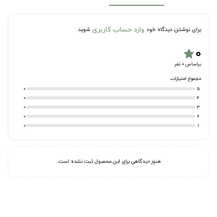
وارد حساب کاربری
برای نوشتن دیدگاه خود
شوید.
۰
star
براساس 0 نفر
مجموع امتیازات
0
5
0
4
0
3
0
2
0
1
هنوز دیدگاهی برای این محصول ثبت نشده است.