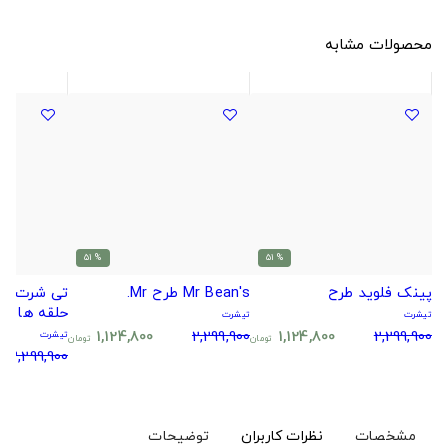
محصولات مشابه
% 51
% 51
پینک فلوید طرح
Mr Bean's طرح Mr.
تی شرت کل
حلقه ها
تیشرت
تیشرت
1,124,800
2,299,900
1,124,800
2,299,900
تیشرت
تومان
تومان
2,299,900
مشخصات
نظرات کاربران
توضیحات