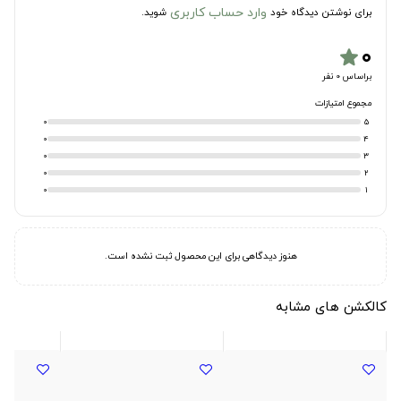
وارد حساب کاربری
برای نوشتن دیدگاه خود
شوید.
۰
star
براساس 0 نفر
مجموع امتیازات
0
5
0
4
0
3
0
2
0
1
هنوز دیدگاهی برای این محصول ثبت نشده است.
کالکشن های مشابه