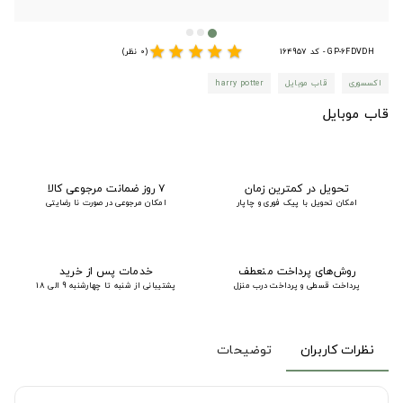
star
star
star
star
star
GP-6FDVDH - کد 164957
(0 نظر)
اکسسوری
قاب موبایل
harry potter
قاب موبایل
تحویل در کمترین زمان
۷ روز ضمانت مرجوعی کالا
امکان تحویل با پیک فوری و چاپار
امکان مرجوعی در صورت نا رضایتی
روش‌های پرداخت منعطف
خدمات پس از خرید
پرداخت قسطی و پرداخت درب منزل
پشتیبانی از شنبه تا چهارشنبه 9 الی 18
نظرات کاربران
توضیحات