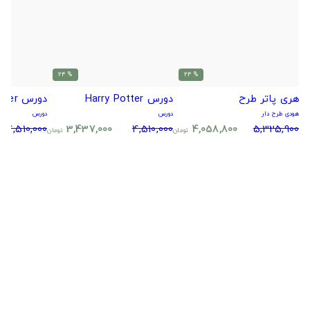
% 24
% 24
هری پاتر طرح
دورس Harry Potter
دورس Harry Potter
هودی طرح دار
دورس
دورس
4,510,000
3,437,000
4,510,000
4,058,800
5,325,900
تومان
تومان