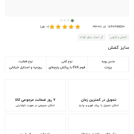
star
star
star
star
star
GP-6FKNDH - کد 294671
(0 نظر)
کفش و کتونی
آل استار ساق کوتاه
سایز کفش
جنس رویه
نوع کفی
نوع فعالیت
برزنت
فوم EVA با روکش پارچه‌ای
روزمره و استایل خیابانی
تحویل در کمترین زمان
۷ روز ضمانت مرجوعی کالا
امکان تحویل با پیک فوری و چاپار
امکان مرجوعی در صورت نارضایتی