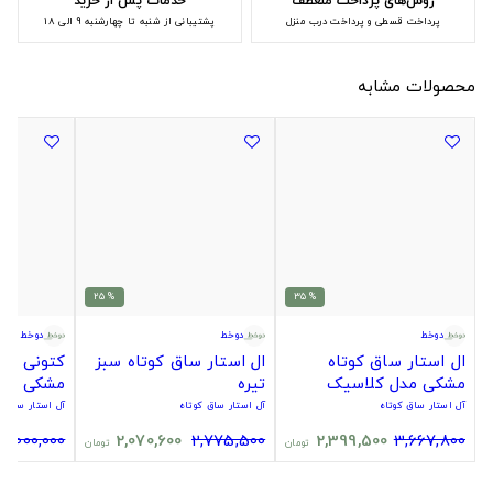
روش‌های پرداخت منعطف
خدمات پس از خرید
پرداخت قسطی و پرداخت درب منزل
پشتیبانی از شنبه تا چهارشنبه 9 الی 18
محصولات مشابه
% 25
% 35
دوخط
دوخط
دوخط
ال استار ساق کوتاه
ال استار ساق کوتاه سبز
کتونی اصل
مشکی مدل کلاسیک
تیره
مشکی کل
آل استار ساق کوتاه
آل استار ساق کوتاه
آل استار ساق ک
16,000,000
2,070,600
2,775,500
2,399,500
3,667,800
تومان
تومان