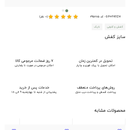
star
star
star
star
star
GP-6FKYZH - کد 295285
(0 نظر)
کفش و کتونی
نایک
سایز کفش
تحویل در کمترین زمان
۷ روز ضمانت مرجوعی کالا
امکان تحویل با پیک فوری و چاپار
امکان مرجوعی در صورت نا رضایتی
روش‌های پرداخت منعطف
خدمات پس از خرید
پرداخت قسطی و پرداخت درب منزل
پشتیبانی از شنبه تا چهارشنبه 9 الی 18
محصولات مشابه