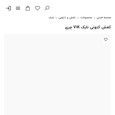
login
menu
صفحه اصلی
محصولات
کفش و کتونی
نایک
کفش کتونی نایک V1K چری