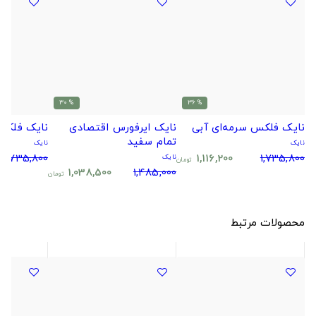
% 30
% 36
نایک فلکس سرمه‌ای آبی
نایک ایرفورس اقتصادی
نایک فلکس
تمام سفید
نایک
نایک
1,735,800
1,116,200
1,735,800
نایک
تومان
1,038,500
1,485,000
تومان
محصولات مرتبط