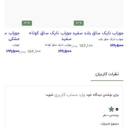
% 22
% 22
جوراب نایک ساق بلند سفید
جوراب نایک ساق کوتاه
جوراب سیتا
سفید
مشکی
جوراب نایک ساق بلند
156,100
199,500
جوراب نایک ساق کوتاه
جوراب
تومان
199,500
156,100
199,500
تومان
نظرات کاربران
وارد حساب کاربری
برای نوشتن دیدگاه خود
شوید.
۰
star
براساس 0 نفر
مجموع امتیازات