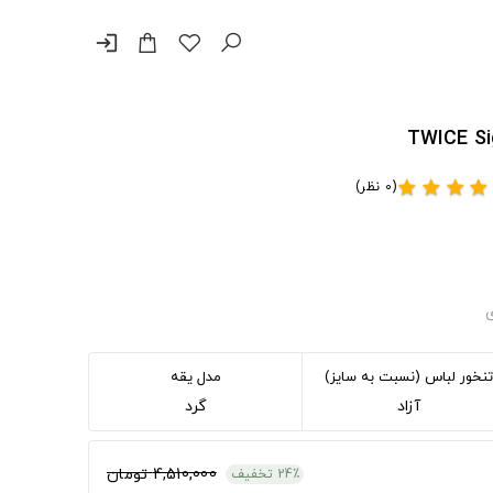
login
(0 نظر)
star
star
star
star
ی
تنخور لباس (نسبت به سایز)
مدل یقه
آزاد
گرد
4,510,000 تومان
24٪ تخفیف