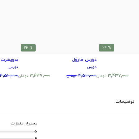
% 24
% 24
دورس مارول
سویشرت ط
دورس
دورس
4,510,000
3,437,000
4,510,000
3,437,000
تومان
تومان
تومان
توضیحات
مجموع امتیازات
5
4