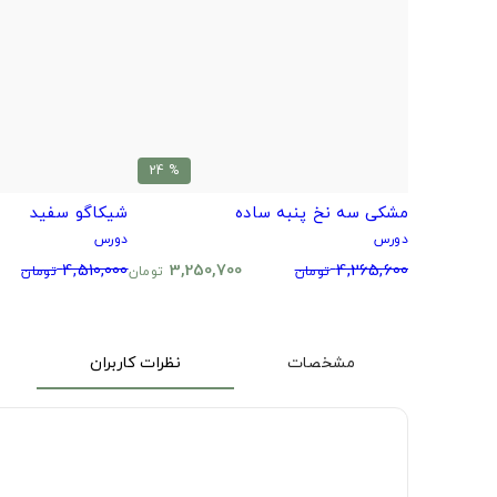
% 24
مشکی سه نخ پنبه ساده
شیکاگو سفید
دورس
دورس
4,510,000
3,250,700
4,265,600
تومان
تومان
تومان
مشخصات
نظرات کاربران