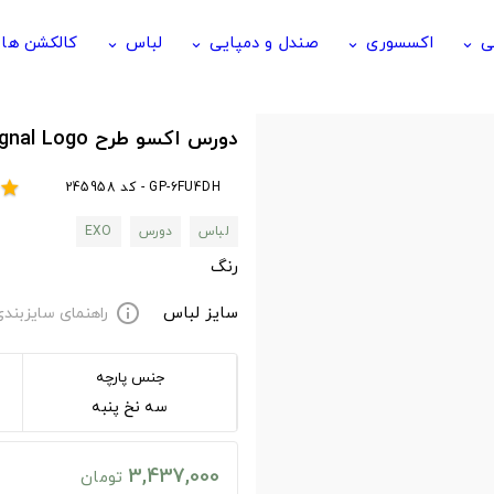
ی
اکسسوری
صندل و دمپایی
لباس
کالکشن ها
keyboard_arrow_down
keyboard_arrow_down
keyboard_arrow_down
keyboard_arrow_down
دورس اکسو طرح TWICE Signal Logo
GP-6FU4DH - کد 245958
star
لباس
دورس
EXO
رنگ
سایز لباس
راهنمای سایزبند
info
جنس پارچه
سه نخ پنبه
3,437,000
تومان